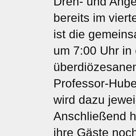
Dreh- und Ange
bereits im viert
ist die gemein
um 7:00 Uhr in 
überdiözesanen
Professor-Hube
wird dazu jewei
Anschließend h
ihre Gäste no