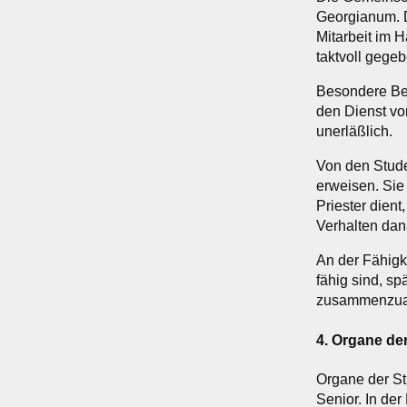
Georgianum. 
Mitarbeit im H
taktvoll gege
Besondere Bed
den Dienst vo
unerläßlich.
Von den Stude
erweisen. Sie
Priester dient
Verhalten dan
An der Fähigk
fähig sind, s
zusammenzuar
4. Organe de
Organe der St
Senior. In de