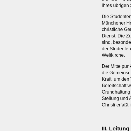
ihres übrigen
Die Studenten
Münchener Hoc
christliche G
Dienst. Die Z
sind, besonder
der Studenten
Weltkirche.
Der Mittelpunk
die Gemeinscha
Kraft, um den 
Bereitschaft 
Grundhaltung 
Stellung und 
Christi erfaßt i
III. Leitu