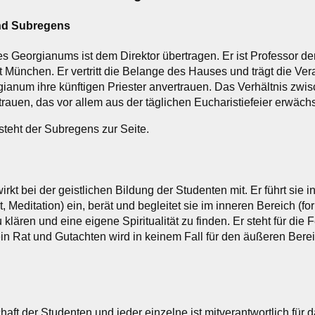
und Subregens
es Georgianums ist dem Direktor übertragen. Er ist Professor d
ät München. Er vertritt die Belange des Hauses und trägt die V
ianum ihre künftigen Priester anvertrauen. Das Verhältnis zwi
rauen, das vor allem aus der täglichen Eucharistiefeier erwächs
steht der Subregens zur Seite.
wirkt bei der geistlichen Bildung der Studenten mit. Er führt sie 
t, Meditation) ein, berät und begleitet sie im inneren Bereich (
 klären und eine eigene Spiritualität zu finden. Er steht für di
in Rat und Gutachten wird in keinem Fall für den äußeren Bere
aft der Studenten und jeder einzelne ist mitverantwortlich fü