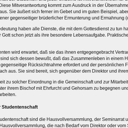
Diese Mitverantwortung kommt zum Ausdruck in der Übernahme
aus. Sie äußert sich ferner im Gebet und im guten Beispiel, abe
bener gegenseitiger brüderlicher Ermunterung und Ermahnung (co
eutung haben alle Dienste, die mit dem Gottesdienst zu tun h
r Gott schon jetzt als ihre besondere Lebensaufgabe. Praktisc
nten wird erwartet, daß sie das ihnen entgegengebracht Vertra
 sind sich dessen bewußt, daß das Zusammenleben in einem Ha
, gegenseitige Rücksichtnahme erfordert und der persönlichen Fr
ach aus. Sie sind bereit, sich gegenüber dem Direktor und ihrem
eit zu solcher Einordnung in die Gemeinschaft und zur Mitarbei
päter ihrem Bischof mit Ehrfurcht und Gehorsam zu begegnen und
beiten.
r Studentenschaft
udentenschaft sind die Hausvollversammlung, der Seminarrat 
r Hausvollversammlung, die nach Bedarf vom Direktor oder vom 