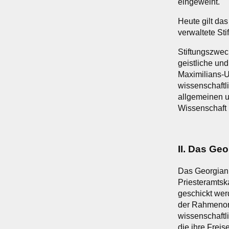
eingeweiht.
Heute gilt da
verwaltete Sti
Stiftungszwec
geistliche un
Maximilians-U
wissenschaftl
allgemeinen u
Wissenschaft i
II. Das Ge
Das Georgianu
Priesteramtsk
geschickt wer
der Rahmenord
wissenschaftli
die ihre Frei