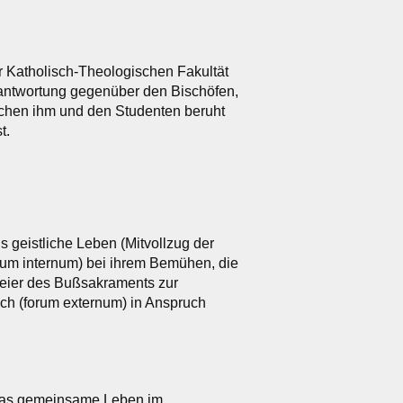
er Katholisch-Theologischen Fakultät
erantwortung gegenüber den Bischöfen,
schen ihm und den Studenten beruht
t.
ins geistliche Leben (Mitvollzug der
forum internum) bei ihrem Bemühen, die
e Feier des Bußsakraments zur
ich (forum externum) in Anspruch
r das gemeinsame Leben im