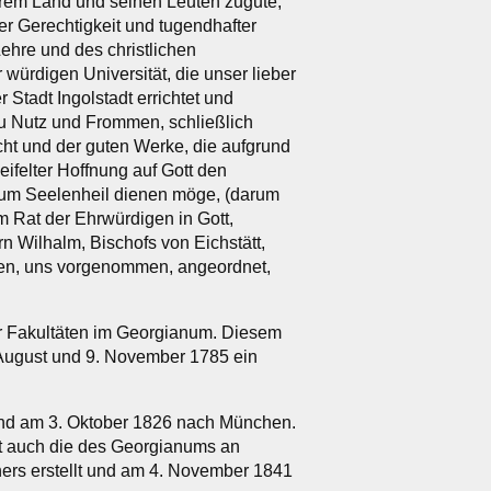
erem Land und seinen Leuten zugute,
er Gerechtigkeit und tugendhafter
Lehre und des christlichen
ürdigen Universität, die unser lieber
Stadt Ingolstadt errichtet und
zu Nutz und Frommen, schließlich
t und der guten Werke, die aufgrund
eifelter Hoffnung auf Gott den
zum Seelenheil dienen möge, (darum
 Rat der Ehrwürdigen in Gott,
n Wilhalm, Bischofs von Eichstätt,
aben, uns vorgenommen, angeordnet,
er Fakultäten im Georgianum. Diesem
August und 9. November 1785 ein
und am 3. Oktober 1826 nach München.
t auch die des Georgianums an
ners erstellt und am 4. November 1841