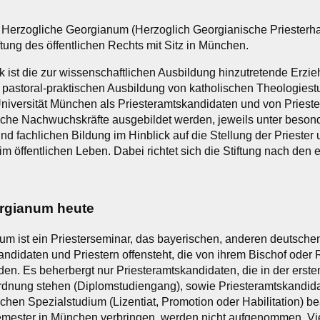
s Herzogliche Georgianum (Herzoglich Georgianische Priesterhaus
ftung des öffentlichen Rechts mit Sitz in München.
k ist die zur wissenschaftlichen Ausbildung hinzutretende Erz
d pastoral-praktischen Ausbildung von katholischen Theologies
niversität München als Priesteramtskandidaten und von Priestern
iche Nachwuchskräfte ausgebildet werden, jeweils unter beson
nd fachlichen Bildung im Hinblick auf die Stellung der Prieste
m öffentlichen Leben. Dabei richtet sich die Stiftung nach den e
orgianum heute
m ist ein Priesterseminar, das bayerischen, anderen deutsch
andidaten und Priestern offensteht, die von ihrem Bischof od
den. Es beherbergt nur Priesteramtskandidaten, die in der erst
nung stehen (Diplomstudiengang), sowie Priesteramtskandidat
chen Spezialstudium (Lizentiat, Promotion oder Habilitation) be
semester in München verbringen, werden nicht aufgenommen. V