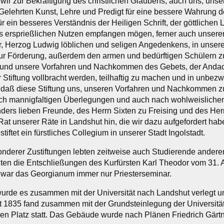
ir zur Bekräftigung des christlichen Glaubens, auch uns, uns
 Gelehrten Kunst, Lehre und Predigt für eine bessere Wahrung d
ür ein besseres Verständnis der Heiligen Schrift, der göttlichen 
s ersprießlichen Nutzen empfangen mögen, ferner auch unserer w
r, Herzog Ludwig löblichen und seligen Angedenkens, in unserer 
, zur Förderung, außerdem den armen und bedürftigen Schülern 
und unsere Vorfahren und Nachkommen des Gebets, der Andach
Stiftung vollbracht werden, teilhaftig zu machen und in unbezw
 daß diese Stiftung uns, unseren Vorfahren und Nachkommen 
ch mannigfaltigen Überlegungen und auch nach wohlweislichem
ders lieben Freunde, des Herrn Sixten zu Freising und des Herr
Rat unserer Räte in Landshut hin, die wir dazu aufgefordert h
iftet ein fürstliches Collegium in unserer Stadt Ingolstadt.
nderer Zustiftungen lebten zeitweise auch Studierende ander
en die Entschließungen des Kurfürsten Karl Theodor vom 31. 
 war das Georgianum immer nur Priesterseminar.
urde es zusammen mit der Universität nach Landshut verlegt 
 1835 fand zusammen mit der Grundsteinlegung der Universitä
en Platz statt. Das Gebäude wurde nach Plänen Friedrich Gärt