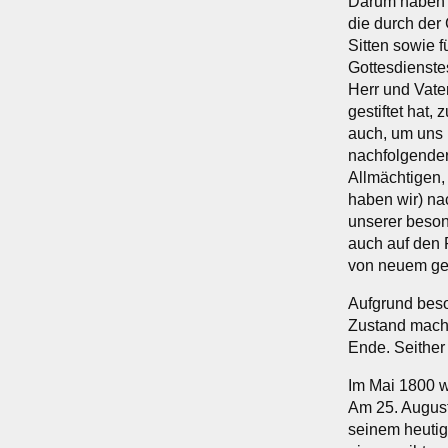
Darum haben w
die durch der
Sitten sowie f
Gottesdienste
Herr und Vate
gestiftet hat
auch, um uns 
nachfolgender 
Allmächtigen,
haben wir) na
unserer beson
auch auf den 
von neuem gest
Aufgrund beso
Zustand macht
Ende. Seither
Im Mai 1800 w
Am 25. August
seinem heutig