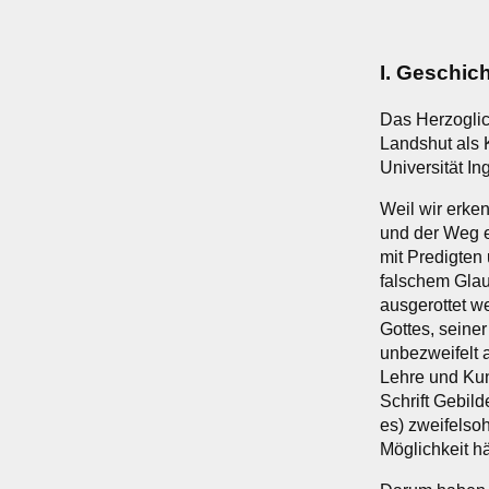
I. Geschic
Das Herzogli
Landshut als 
Universität In
Weil wir erke
und der Weg e
mit Predigten
falschem Glau
ausgerottet w
Gottes, seiner
unbezweifelt 
Lehre und Kuns
Schrift Gebil
es) zweifelsoh
Möglichkeit hä