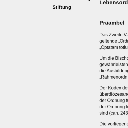
Lebensord
Stiftung
Präambel
Das Zweite Va
geltende „Ordn
„Optatam totiu
Um die Bischo
gewährleisten
die Ausbildung
„Rahmenordnung
Der Kodex des
überdiözesane
der Ordnung f
der Ordnung f
sind (can. 243
Die vorliegen