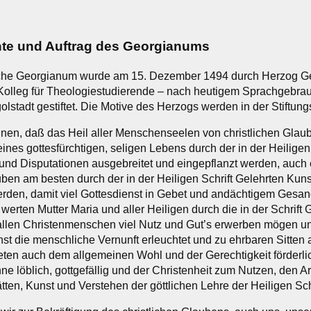
hte und Auftrag des Georgianums
che Georgianum wurde am 15. Dezember 1494 durch Herzog Ge
Kolleg für Theologiestudierende – nach heutigem Sprachgebrau
golstadt gestiftet. Die Motive des Herzogs werden in der Stiftun
nnen, daß das Heil aller Menschenseelen von christlichen Glau
ines gottesfürchtigen, seligen Lebens durch der in der Heiligen
 und Disputationen ausgebreitet und eingepflanzt werden, auch
ben am besten durch der in der Heiligen Schrift Gelehrten Kuns
erden, damit viel Gottesdienst in Gebet und andächtigem Gesa
 werten Mutter Maria und aller Heiligen durch die in der Schrift
allen Christenmenschen viel Nutz und Gut’s erwerben mögen u
t die menschliche Vernunft erleuchtet und zu ehrbaren Sitten a
deten auch dem allgemeinen Wohl und der Gerechtigkeit förderli
ne löblich, gottgefällig und der Christenheit zum Nutzen, den A
tten, Kunst und Verstehen der göttlichen Lehre der Heiligen Sch