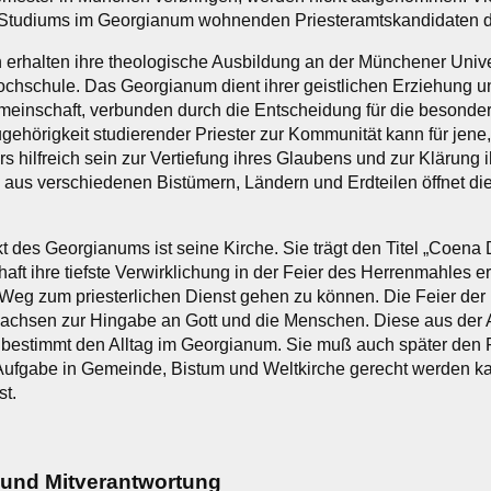
 Studiums im Georgianum wohnenden Priesteramtskandidaten d
 erhalten ihre theologische Ausbildung an der Münchener Univ
hschule. Das Georgianum dient ihrer geistlichen Erziehung un
emeinschaft, verbunden durch die Entscheidung für die besondere
ugehörigkeit studierender Priester zur Kommunität kann für jen
s hilfreich sein zur Vertiefung ihres Glaubens und zur Klärung 
 aus verschiedenen Bistümern, Ländern und Erdteilen öffnet di
t des Georgianums ist seine Kirche. Sie trägt den Titel „Coena 
ft ihre tiefste Verwirklichung in der Feier des Herrenmahles erf
Weg zum priesterlichen Dienst gehen zu können. Die Feier der Eu
wachsen zur Hingabe an Gott und die Menschen. Diese aus der
bestimmt den Alltag im Georgianum. Sie muß auch später den Pr
Aufgabe in Gemeinde, Bistum und Weltkirche gerecht werden k
st.
ng und Mitverantwortung