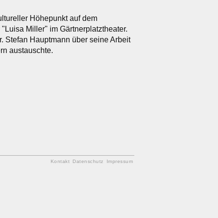
ltureller Höhepunkt auf dem
uisa Miller" im Gärtnerplatztheater.
r. Stefan Hauptmann über seine Arbeit
ern austauschte.
Kontakt
Datenschutz
Impressum